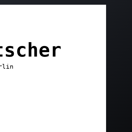
tscher
rlin