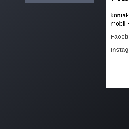
kontak
mobil 
Faceb
Insta